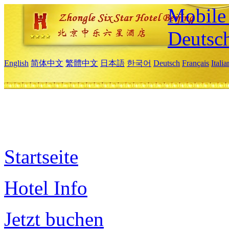
Mobile 
Deutsc
English
简体中文
繁體中文
日本語
한국어
Deutsch
Français
Itali
Startseite
Hotel Info
Jetzt buchen