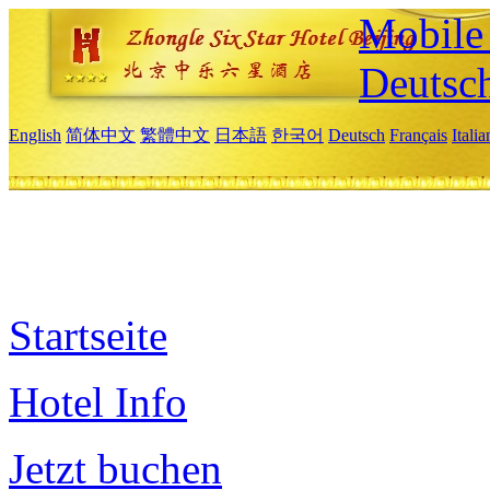
Mobile 
Deutsc
English
简体中文
繁體中文
日本語
한국어
Deutsch
Français
Itali
Startseite
Hotel Info
Jetzt buchen