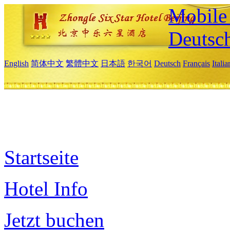
Mobile 
Deutsc
English
简体中文
繁體中文
日本語
한국어
Deutsch
Français
Itali
Startseite
Hotel Info
Jetzt buchen