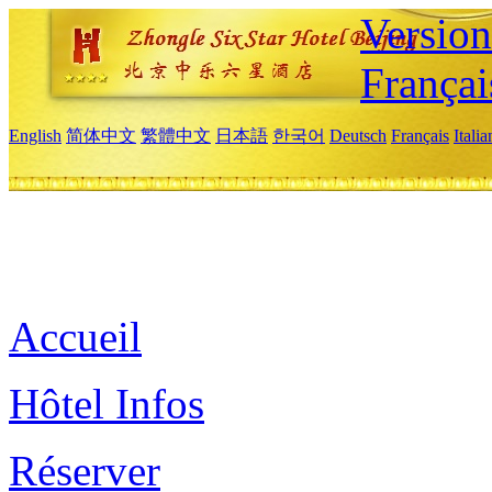
Versio
Françai
English
简体中文
繁體中文
日本語
한국어
Deutsch
Français
Itali
Accueil
Hôtel Infos
Réserver