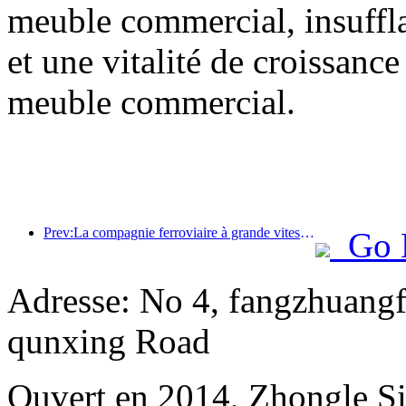
meuble commercial, insuffl
et une vitalité de croissanc
meuble commercial.
Prev:La compagnie ferroviaire à grande vitesse Pékin-Shanghai et l'Institut chinois d'économie ferroviaire ont conclu une coopération stratégique pour promouvoir conjointement le développement de haute qualité du chemin de fer à grande vitesse.
Go 
Adresse: No 4, fangzhuangf
qunxing Road
Ouvert en 2014, Zhongle Si