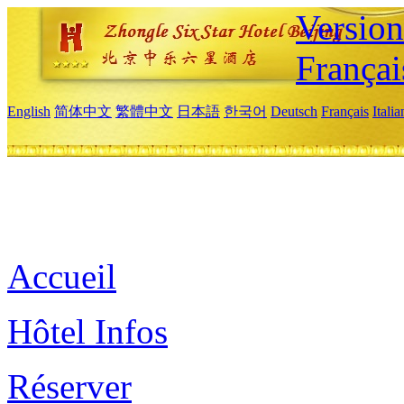
Versio
Françai
English
简体中文
繁體中文
日本語
한국어
Deutsch
Français
Itali
Accueil
Hôtel Infos
Réserver