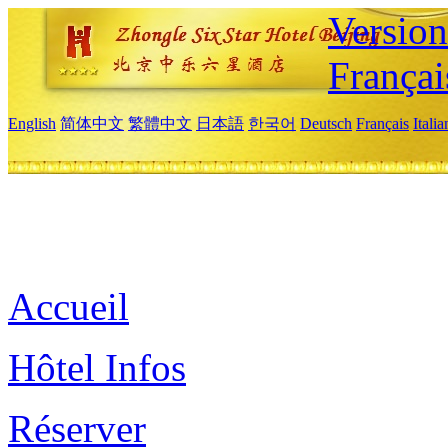
Versio
Françai
English
简体中文
繁體中文
日本語
한국어
Deutsch
Français
Itali
Accueil
Hôtel Infos
Réserver