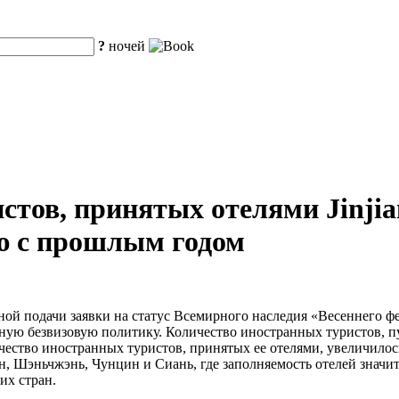
?
ночей
тов, принятых отелями Jinjian
ию с прошлым годом
ой подачи заявки на статус Всемирного наследия «Весеннего фе
тную безвизовую политику. Количество иностранных туристов, 
личество иностранных туристов, принятых ее отелями, увеличило
н, Шэньчжэнь, Чунцин и Сиань, где заполняемость отелей значи
их стран.