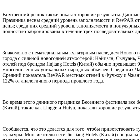
Внутренний рынок также показал хорошие результаты. Данные J
Праздника весны средний уровень заполняемости и RevPAR отел
цены; среди них средний уровень заполняемости в популярных 
полностью забронированы в течение трех последовательных дн
Знакомство с нематериальным культурным наследием Нового го
города с сильной новогодней атмосферой: Нэйцзян, Сычуань, 
отелей под брендом Jinjiang Hotels (Китай) обычно превышае
многочисленных уникальных народных обычаев. Среди них Чао
Средний показатель RevPAR местных отелей в Фучжоу и Чжанчж
122% от аналогичного периода прошлого года.
Во время этого длинного праздника Весеннего фестиваля все бо
(Китай), такие как Lingge и Huiyu, показали хорошие результа
Сообщается, что это делается для того, чтобы приветствовать
культуры. Многие отели сети Jin Jiang Hotels (Китай) специ