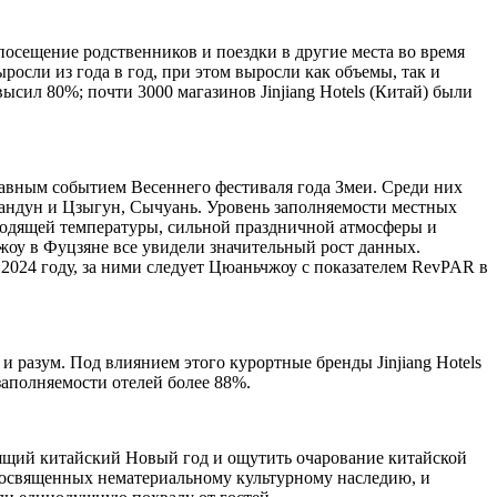
 посещение родственников и поездки в другие места во время
осли из года в год, при этом выросли как объемы, так и
сил 80%; почти 3000 магазинов Jinjiang Hotels (Китай) были
лавным событием Весеннего фестиваля года Змеи. Среди них
Гуандун и Цзыгун, Сычуань. Уровень заполняемости местных
дходящей температуры, сильной праздничной атмосферы и
оу в Фуцзяне все увидели значительный рост данных.
2024 году, за ними следует Цюаньчжоу с показателем RevPAR в
и разум. Под влиянием этого курортные бренды Jinjiang Hotels
 заполняемости отелей более 88%.
тоящий китайский Новый год и ощутить очарование китайской
 посвященных нематериальному культурному наследию, и