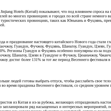
injiang Hotels (Китай) показывают, что под влиянием спроса на
ей во многих провинциях и городах по всей стране немного выр
туристических провинциях, таких как Юньнань и Фуцзянь, превы
ей.
да и празднование настоящего китайского Нового года стали г
Чаочжоу, Гуандун, Фучжоу, Фуцзянь, Шаньтоу, Гуандун, Цзеян, 
т 90%. Регионы Гуандун и Фуцзянь особенно популярны из-за по
чжоу, Шаньтоу, Цзеян в Гуандуне и Фучжоу, Цюаньчжоу, Чжанчж
оу достиг более 131% за тот же период Весеннего фестиваля в 
льше людей готовы выбрать отпуск, чтобы расслабить свое тело 
ты во время праздника Весеннего фестиваля, со средним уровнем
 туристов из Китая и из-за рубежа, желающих отпраздновать нас
ально запланировали ряд насыщенных и интересных мероприятий,