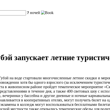
?
ночей
бэй запускает летние туристич
убэй на воде стартовали многочисленные летние скидки и мероп
опровождении хотя бы одного взрослого (за исключением туристи
густа в живописном районе пройдет тематическое мероприятие «
дставлениями в течение дня, а также 400 световых шоу с испо
 вечеринки у бассейна и другие дневные и ночные карнавальные
анавливается в кооперативных отелях, могут получить билет на
экзамены в колледж могут воспользоваться бесплатными билета
сной местности также открылись тематические обеды для родит