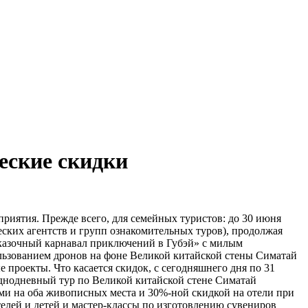
еские скидки
риятия. Прежде всего, для семейных туристов: до 30 июня
ческих агентств и групп ознакомительных туров), продолжая
Сказочный карнавал приключений в Губэй» с милым
льзованием дронов на фоне Великой китайской стены Симатай
 проекты. Что касается скидок, с сегодняшнего дня по 31
 однодневный тур по Великой китайской стене Симатай
ми на оба живописных места и 30%-ной скидкой на отели при
елей и детей и мастер-классы по изготовлению сувениров