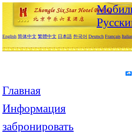
Мобиль
Русски
English
简体中文
繁體中文
日本語
한국어
Deutsch
Français
Itali
Главная
Информация
забронировать