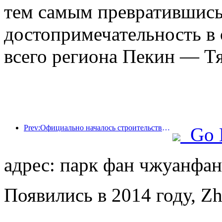
тем самым превратившись
достопримечательность в 
всего региона Пекин — Т
Prev:Официально началось строительство жилого комплекса 'Сиань Цюйцзян Тайпинфан', общая площадь застройки которого составляет 137 000 квадратных метров.
Go 
адрес: парк фан чжуанфан,
Появились в 2014 году, Zho