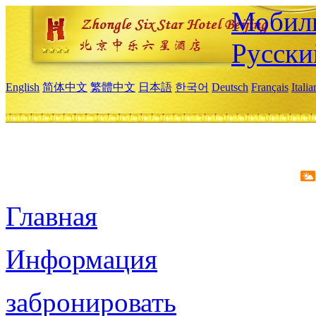
Мобиль
Русски
English
简体中文
繁體中文
日本語
한국어
Deutsch
Français
Itali
Главная
Информация
забронировать