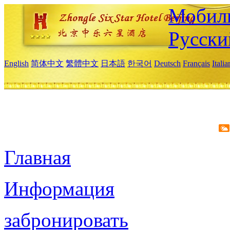
Мобиль
Русски
English
简体中文
繁體中文
日本語
한국어
Deutsch
Français
Itali
Главная
Информация
забронировать