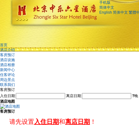
手机版
简体中文
English
简体中文
繁體
首页
酒店介绍
客房预订
酒店设施
酒店相册
新闻中心
住客评论
周边景点
联系我们
客房预订
入住日期:
离店日期:
?
晚
酒店地图
客房预订
请先设置
入住日期
和
离店日期
！