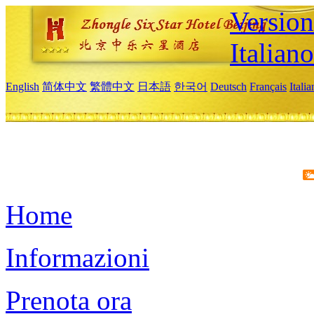
Version
Italiano
English
简体中文
繁體中文
日本語
한국어
Deutsch
Français
Itali
Home
Informazioni
Prenota ora