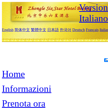
Version
Italiano
English
简体中文
繁體中文
日本語
한국어
Deutsch
Français
Itali
Home
Informazioni
Prenota ora