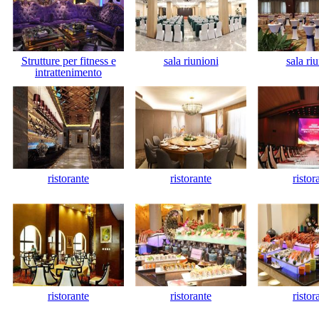
Strutture per fitness e
sala riunioni
sala ri
intrattenimento
ristorante
ristorante
ristor
ristorante
ristorante
ristor