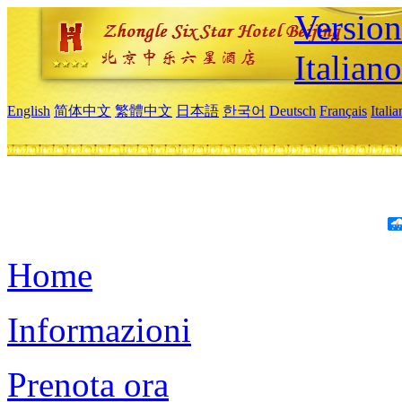
Version
Italiano
English
简体中文
繁體中文
日本語
한국어
Deutsch
Français
Itali
Home
Informazioni
Prenota ora