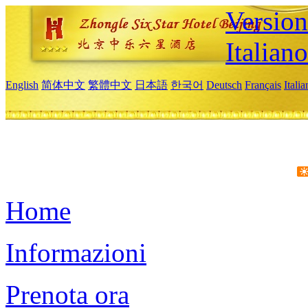
Version
Italiano
English
简体中文
繁體中文
日本語
한국어
Deutsch
Français
Itali
Home
Informazioni
Prenota ora