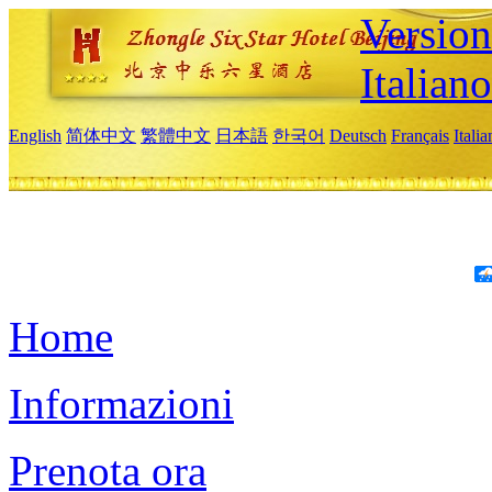
Version
Italiano
English
简体中文
繁體中文
日本語
한국어
Deutsch
Français
Itali
Home
Informazioni
Prenota ora