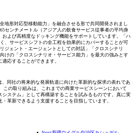
icsが有する「全地形対応型移動能力」を融合させる形で共同開発されまし
65センチメートル（アジア人の飲食サービス従事者の平均身
、および高精度なドッキング機能をサポートしています。「ハ
なく、サービスシフトの全工程を効果的にカバーすることが可
テリジェント・エージェントとしての対話」「クロスシナリ
界向けの「クロスシナリオ・サービス能力」を最大の強みとす
に適応することができます。
ションの提供は、同社の将来的な発展軌道に向けた革新的な探求の表れであ
す。この取り組みは、これまでの商業サービスシーンにおいて
スシステム」として再構築することを試みるものです。真に実
化・革新できるよう支援することを目指しています。
Next:新疆ウイグル自治区カシュガル、民族間交流の促進に向けた観光振興イベントを開催