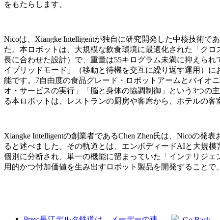
をもたらします。
Nicoは、Xiangke Intelligentが独自に研究開発した
た。本ロボットは、大規模な飲食環境に最適化された「クロス
長に合わせた設計）で、重量は55キログラム未満に抑えら
イブリッドモード」（移動と待機を交互に繰り返す運用）にお
能です。7自由度の食品グレード・ロボットアームとバイオニ
オ・サービスの実行」「脳と身体の協調制御」という3つの主
る本ロボットは、レストランの厨房や客席から、ホテルの客
Xiangke Intelligentの創業者であるChen Zh
ると述べました。その軌道とは、エンボディードAIと大規模
個別に分断され、単一の機能に留まっていた「インテリジェ
用的かつ付加価値を生み出すロボット製品を開発することで
Prev:長江デルタ鉄道は、メーデーの連休期間中に2138万人以上の乗客を輸送した。
Go Back