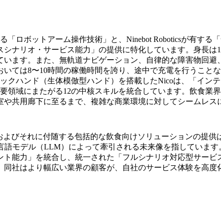
中核技術である「ロボットアーム操作技術」と、Ninebot Robot
シナリオ・サービス能力」の提供に特化しています。身長は1
れています。また、無軌道ナビゲーション、自律的な障害物回避
いては8〜10時間の稼働時間を誇り、途中で充電を行うこと
ックハンド（生体模倣型ハンド）を搭載したNicoは、「イン
要領域にまたがる12の中核スキルを統合しています。飲食業
室や共用廊下に至るまで、複雑な商業環境に対してシームレス
en氏は、Nicoの発表およびそれに付随する包括的な飲食向けソリュー
言語モデル（LLM）によって牽引される未来像を指していま
ント能力」を統合し、統一された「フルシナリオ対応型サービ
、同社はより幅広い業界の顧客が、自社のサービス体験を高度