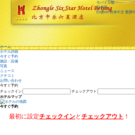
モバイル版
日本語
English
简体中文
繁體
ホーム
ホテル詳細
今すぐ予約
施設・設備
写真
ニュース
クチコミ
お問い合わせ
今すぐ予約
チェックイン:
チェックアウト:
ホテルマップ
今すぐ予約
最初に設定
チェックイン
と
チェックアウト
！