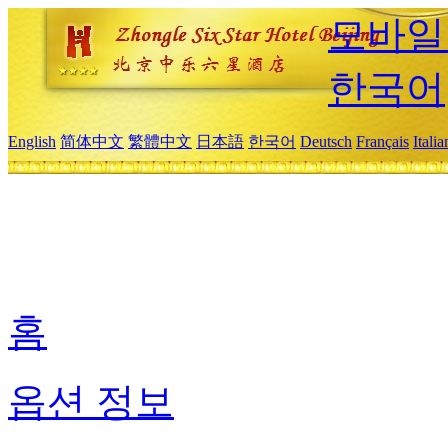
모바일
한국어
English
简体中文
繁體中文
日本語
한국어
Deutsch
Français
Itali
홈
옵션 정보