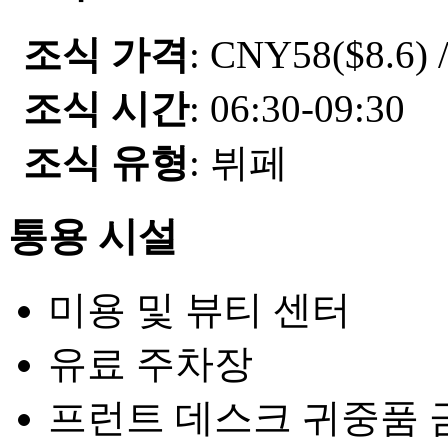
조식 가격
: CNY58($8.6) 
조식 시간
: 06:30-09:30
조식 유형
: 뷔페
통용 시설
미용 및 뷰티 센터
유료 주차장
프런트 데스크 귀중품 