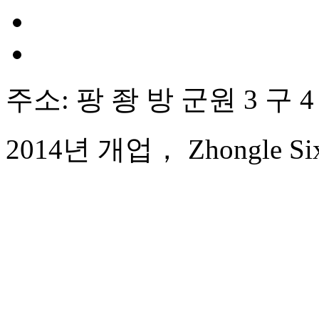
주소: 팡 좡 방 군원 3 구 4
2014년 개업， Zhongle Six S