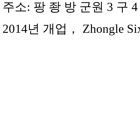
주소: 팡 좡 방 군원 3 구 4
2014년 개업， Zhongle Six S