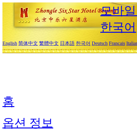
모바일
한국어
English
简体中文
繁體中文
日本語
한국어
Deutsch
Français
Itali
홈
옵션 정보