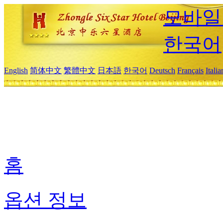
모바일
한국어
English
简体中文
繁體中文
日本語
한국어
Deutsch
Français
Itali
홈
옵션 정보