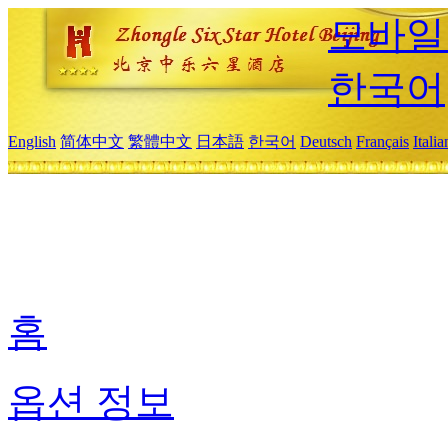
모바일
한국어
English
简体中文
繁體中文
日本語
한국어
Deutsch
Français
Itali
홈
옵션 정보