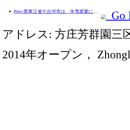
Prev:黒竜江省七台河市は、氷雪産業に関する全国初の条例を公布し、AIと氷雪スポーツの融合を奨励した。
Go 
アドレス: 方庄芳群園
2014年オープン， Zhongle Six